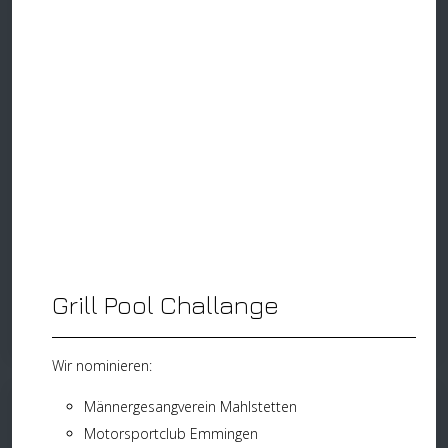
Zunftabend Fasnet 2023
Grill Pool Challange
Weiterlesen
Wir nominieren:
Männergesangverein Mahlstetten
Motorsportclub Emmingen