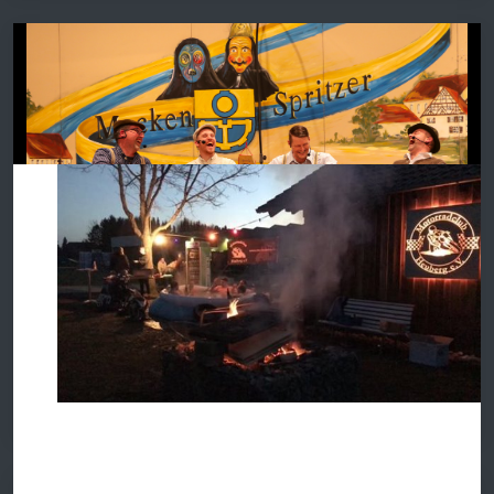
PHYSIK IST NUR
TROCKEN, WENN
DER TANK LEER
IST!
Zunftabend Fasnet 2024
Weiterlesen