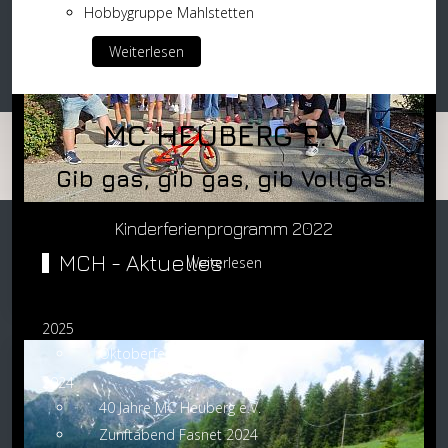
Hobbygruppe Mahlstetten
Weiterlesen
MC HEUBERG E.V
Gib gas, gib gas, gib Vollgas!
Kinderferienprogramm 2022
MCH - Aktuelles
Weiterlesen
2025
Oktoberfest 2025
2024
40 Jahre MC Heuberg e.V.
Zunftabend Fasnet 2024