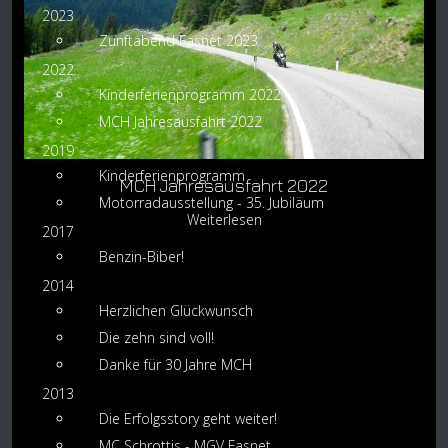
2023
Zunftabend Fasnet 2023
2022
Kinderferienprogramm 2022
MCH Jahresausfahrt 2022
2019
Kinderferienprogramm
MCH Jahresausfahrt 2022
Motorradausstellung - 35. Jubiläum
Weiterlesen
2017
Benzin-Biber!
2014
Herzlichen Glückwunsch
Die zehn sind voll!
Danke für 30 Jahre MCH
2013
Die Erfolgsstory geht weiter!
MC Schrottis - MGV Fasnet